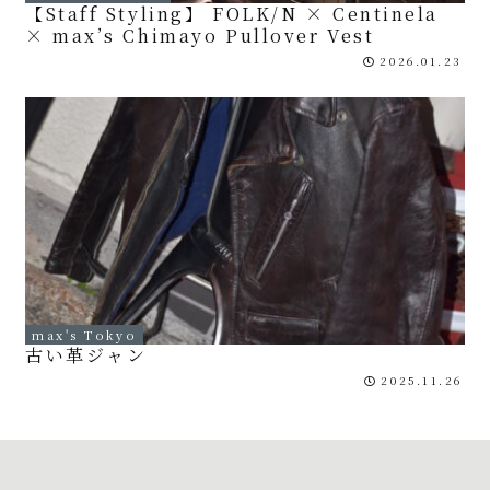
【Staff Styling】 FOLK/N × Centinela
× max’s Chimayo Pullover Vest
2026.01.23
max's Tokyo
古い革ジャン
2025.11.26