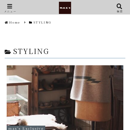
メニュー
検索
Home
STYLING
STYLING
max's Exclusive