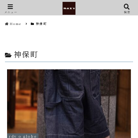
メニュー
検索
Home
神保町
神保町
rdv o globe