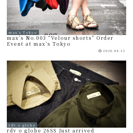
max's Tokyo
max’s No.003 “Velour shorts” Order
Event at max’s Tokyo
2026.04.23
rdv o globe
rdv o globe 26SS Just arrived