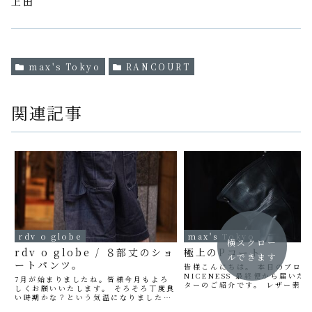
上田
max's Tokyo
RANCOURT
関連記事
rdv o globe
max's Tokyo
横スクロー
rdv o globe / ８部丈のショ
極上のPコート
ルできます
ートパンツ。
皆様こんにちは。 本日のブログ
NICENESS 最終便から届いた
7月が始まりましたね。皆様今月もよろ
ターのご紹介です。 レザー素材
しくお願いいたします。 そろそろ丁度良
トNICENESS 25AW ライン
い時期かな？という気温になりましたの
でも一番入荷が楽しみだったア
で。本日はショーツのご紹介を rdv o
す。 ”L.MCLAGAN”と名付