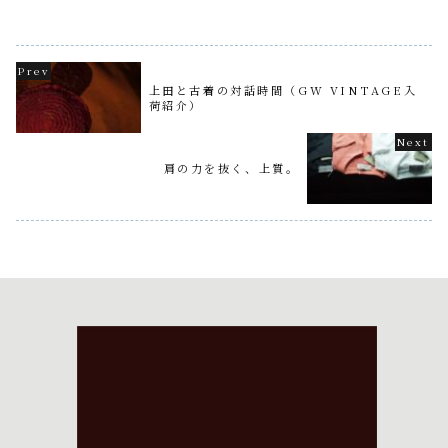
globeCOOPER 8 SH.Fabric :
ち...
Cotton 100％Color :...
上田と古着の対話時間（GW VINTAGE入
荷紹介）
肩の力を抜く、上質。